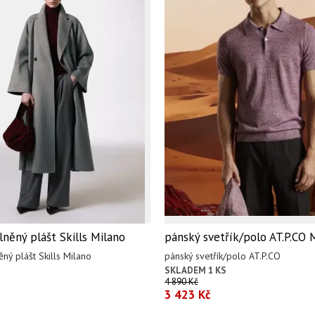
něný plášt Skills Milano
pánský svetřík/polo AT.P.CO 
ný plášt Skills Milano
pánský svetřík/polo AT.P.CO
SKLADEM 1 KS
4 890 Kč
3 423 Kč