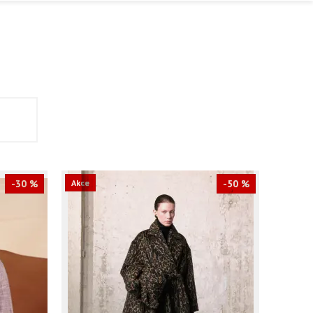
-30 %
Akce
-50 %