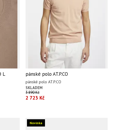
O L
pánské polo AT.P.CO
pánské polo AT.P.CO
SKLADEM
3 890 Kč
2 723 Kč
Novinka