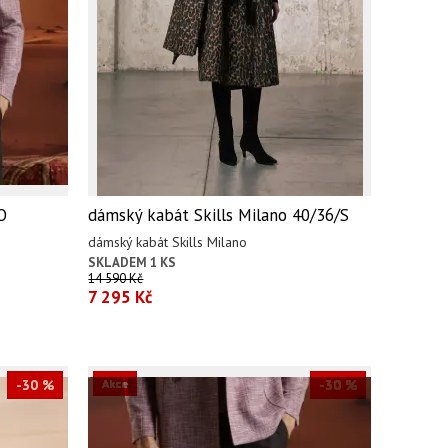
O
dámský kabát Skills Milano 40/36/S
dámský kabát Skills Milano
SKLADEM 1 KS
14 590 Kč
7 295 Kč
-30 %
Akce
-30 %