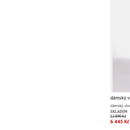
dámský vl
dámský vlně
SKLADEM
12 890 Kč
6 445 Kč