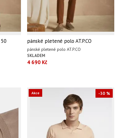
 50
pánské pletené polo AT.P.CO
pánské pletené polo AT.P.CO
SKLADEM
4 690 Kč
Akce
-30 %