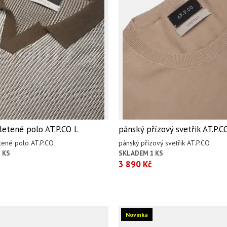
letené polo AT.P.CO L
pánský přízový svetřik AT.P.C
tené polo AT.P.CO
pánský přízový svetřik AT.P.CO
 KS
SKLADEM 1 KS
3 890 Kč
Novinka