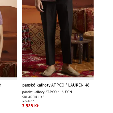
M
pánské kalhoty AT.P.CO * LAUREN 48
pánské kalhoty AT.P.CO * LAUREN
SKLADEM 1 KS
5 690 Kč
3 983 Kč