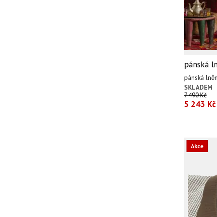
pánská l
pánská lně
SKLADEM
7 490 Kč
5 243 Kč
Akce