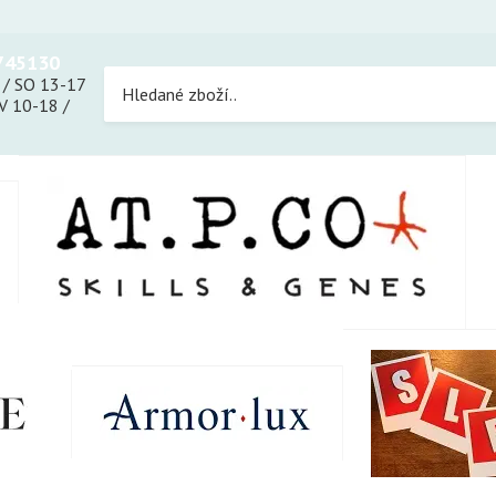
745130
 / SO 13-17
 10-18 /