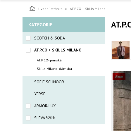
Úvodní stránka
AT.P.CO + Skills Milano
AT.P.
KATEGORIE
SCOTCH & SODA
AT.P.CO + SKILLS MILANO
AT.P.CO- pánská
Skills Milano- dámská
Akce
SOFIE SCHNOOR
YERSE
ARMOR-LUX
SLEVA %%%