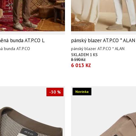
něná bunda AT.P.CO L
pánský blazer AT.P.CO * ALAN
ná bunda AT.P.CO
pánský blazer AT.P.CO * ALAN
SKLADEM 1 KS
8 590 Kč
6 013 Kč
-30 %
Novinka