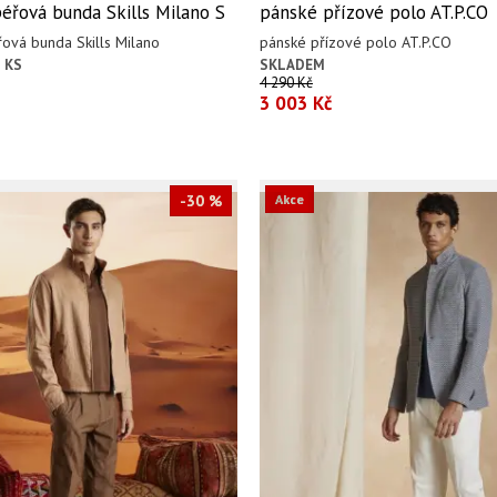
éřová bunda Skills Milano S
pánské přízové polo AT.P.CO
ová bunda Skills Milano
pánské přízové polo AT.P.CO
 KS
SKLADEM
4 290 Kč
3 003 Kč
-30 %
Akce