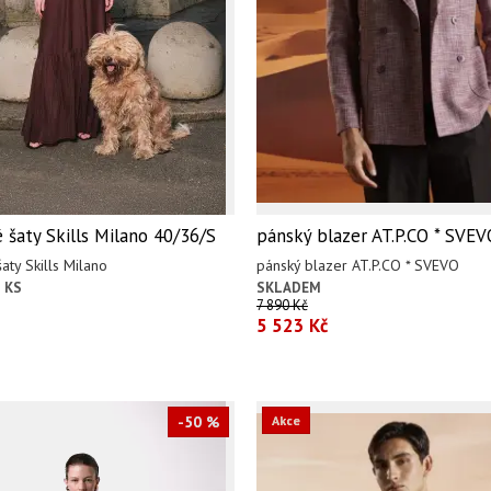
šaty Skills Milano 40/36/S
pánský blazer AT.P.CO * SVEV
ty Skills Milano
pánský blazer AT.P.CO * SVEVO
 KS
SKLADEM
7 890 Kč
5 523 Kč
-50 %
Akce