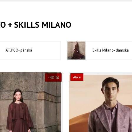
CO + SKILLS MILANO
AT.P.CO- pánská
Skills Milano- dámská
-40 %
Akce