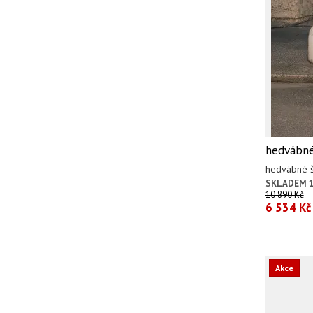
hedvábné 
hedvábné ša
SKLADEM 1
10 890 Kč
6 534 Kč
Akce