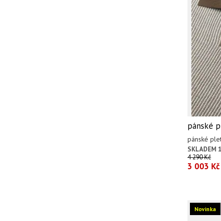
pánské p
pánské ple
SKLADEM 1
4 290 Kč
3 003 Kč
Novinka