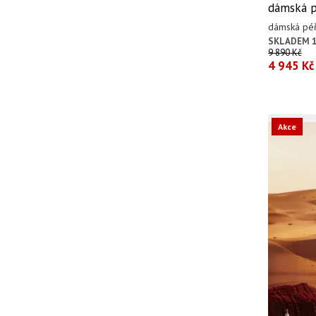
dámská p
dámská péř
SKLADEM 1
9 890 Kč
4 945 Kč
Akce