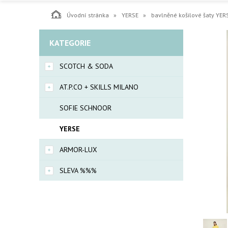
Úvodní stránka
YERSE
bavlněné košilové šaty YER
KATEGORIE
SCOTCH & SODA
AT.P.CO + SKILLS MILANO
SOFIE SCHNOOR
YERSE
ARMOR-LUX
SLEVA %%%