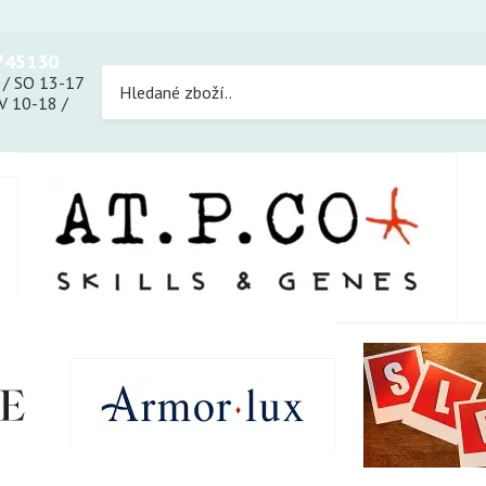
745130
 / SO 13-17
 10-18 /