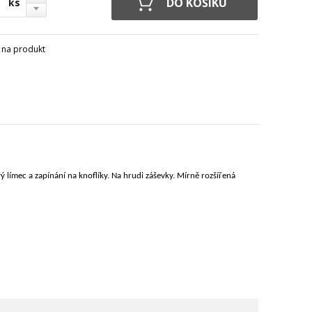
ks
 na produkt
ý límec a zapínání na knoflíky. Na hrudi záševky. Mírně rozšířená