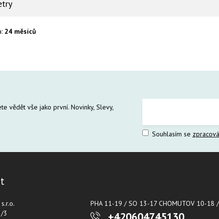
try
a:
24 měsíců
te vědět vše jako první. Novinky, Slevy,
Souhlasím se
zpracová
t
.r.o.
PHA 11-19 / SO 13-17 CHOMUTOV 10-18 /
2/3
+420604745130