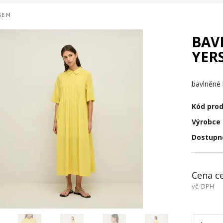
SE M
BAV
YER
bavlněné 
Kód pro
Výrobce
Dostupn
Cena c
vč. DPH