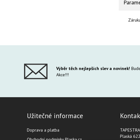
Parame
Záruk
Výběr těch nejlepších slev a novinek!
Bude
Akce!!!
Užitečné informace
Kontak
Doprava a platba
TAPESTRA s
Plaská 62
Obchodní podmínky Plaska.cz