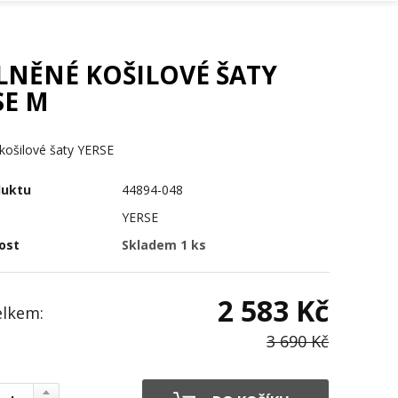
LNĚNÉ KOŠILOVÉ ŠATY
SE M
košilové šaty YERSE
duktu
44894-048
YERSE
ost
Skladem 1 ks
2 583 Kč
elkem:
3 690 Kč