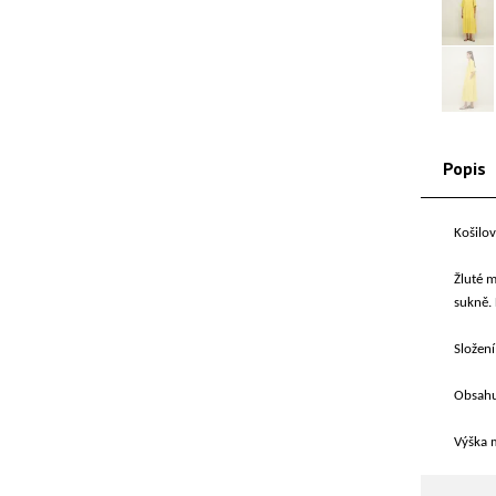
Popis
Košilov
Žluté m
sukně. 
Složení
Obsahuj
Výška m