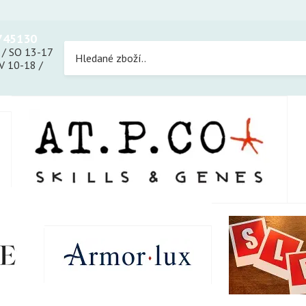
745130
 / SO 13-17
 10-18 /