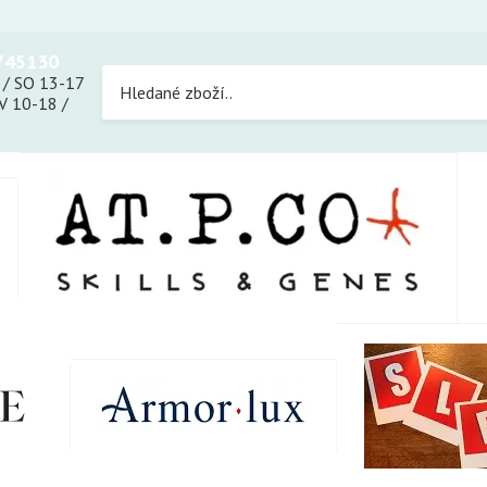
745130
 / SO 13-17
 10-18 /