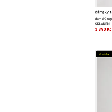
dámský t
dámský to
SKLADEM
1 890 Kč
Novinka