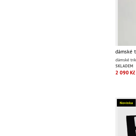
dámské t
dámské tri
SKLADEM
2 090 Kč
Novinka