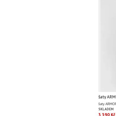
šaty AR
šaty ARMO
SKLADEM
3 390 Kč