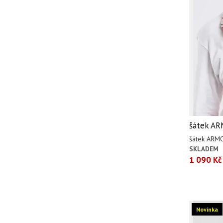
šátek AR
šátek ARM
SKLADEM
1 090 Kč
Novinka