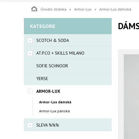
Úvodní stránka
Armor-Lux
Armor-Lux dámská
DÁMS
KATEGORIE
SCOTCH & SODA
AT.P.CO + SKILLS MILANO
SOFIE SCHNOOR
YERSE
ARMOR-LUX
Armor-Lux dámská
Armor-Lux pánská
SLEVA %%%