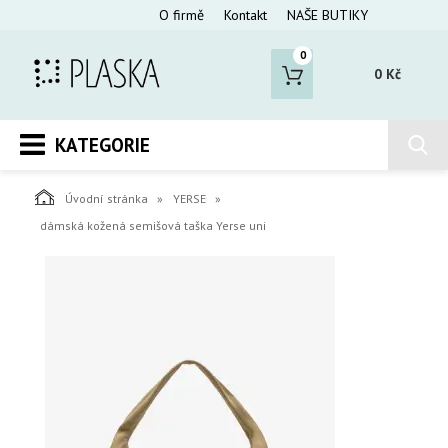
O firmě
Kontakt
NAŠE BUTIKY
0
0 Kč
KATEGORIE
Úvodní stránka
YERSE
dámská kožená semišová taška Yerse uni