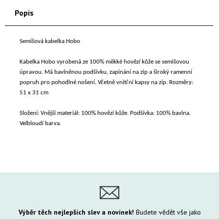
Popis
Semišová kabelka Hobo
Kabelka Hobo vyrobená ze 100% měkké hovězí kůže se semišovou
úpravou. Má bavlněnou podšívku, zapínání na zip a široký ramenní
popruh pro pohodlné nošení. Včetně vnitřní kapsy na zip. Rozměry:
51 x 31 cm
Složení: Vnější materiál: 100% hovězí kůže. Podšívka: 100% bavlna.
Velbloudí barva.
Výběr těch nejlepších slev a novinek!
Budete vědět vše jako