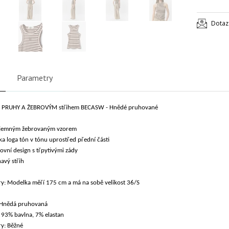
Dotaz
Parametry
S PRUHY A ŽEBROVÝM střihem BECASW - Hnědé pruhované
s jemným žebrovaným vzorem
ka loga tón v tónu uprostřed přední části
ovní design s třpytivými zády
havý střih
y: Modelka měří 175 cm a má na sobě velikost 36/S
 Hnědá pruhovaná
: 93% bavlna, 7% elastan
y: Běžné