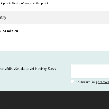
 k praní: 30 stupňů normálního praní
try
a:
24 měsíců
te vědět vše jako první. Novinky, Slevy,
Souhlasím se
zpracová
t