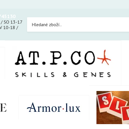
745130
 / SO 13-17
 10-18 /