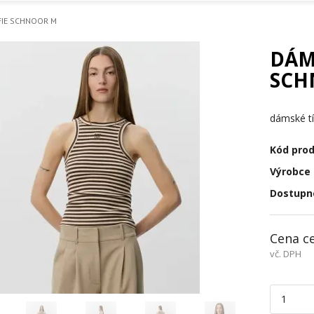
FIE SCHNOOR M
DÁM
SCH
dámské t
Kód pro
Výrobce
Dostupn
Cena c
vč. DPH