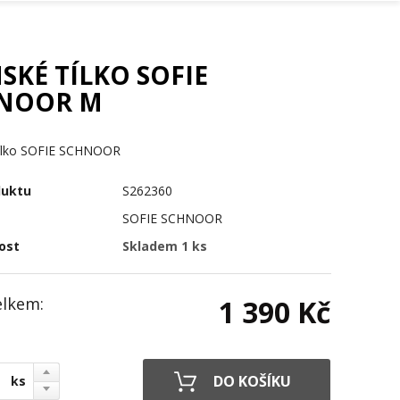
SKÉ TÍLKO SOFIE
NOOR M
ílko SOFIE SCHNOOR
duktu
S262360
SOFIE SCHNOOR
ost
Skladem 1 ks
elkem:
1 390 Kč
ks