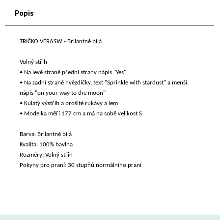
Popis
TRIČKO VERASW - Brilantně bílá
Volný střih
• Na levé straně přední strany nápis "Yes"
• Na zadní straně hvězdičky, text "Sprinkle with stardust" a menší
nápis "on your way to the moon"
• Kulatý výstřih a prošité rukávy a lem
• Modelka měří 177 cm a má na sobě velikost S
Barva: Brilantně bílá
Kvalita: 100% bavlna
Rozměry: Volný střih
Pokyny pro praní: 30 stupňů normálního praní