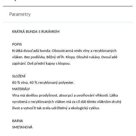
Parametry
KRÁTKÁ BUNDA S RUKÁVKEM
POPIS
Krátká dvouřadá bunda. Oboustranná směs vlny a recyklovaných
vláken. Bez podšívky. Běžný střih. Klopy. Dlouhé rukávy. Dvouřadé
zapínání. Dvě přední kapsy s klopou.
SLOŽENÍ
60 % vlna, 40 % recyklovaný polyester.
MATERIÁLY
Vlna má skvělou prodyšnost, absorpci a uvolňování vlhkosti. Látka
vyrobená z recyklovaných vláken má za cíl dát těmto vláknům druhý
život a vytvořit tak zcela udržitelný a ekologický cyklus.
BARVA
SMETANOVÁ