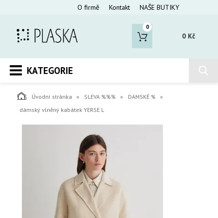
O firmě
Kontakt
NAŠE BUTIKY
0
0 Kč
KATEGORIE
Úvodní stránka
SLEVA %%%
DÁMSKÉ %
dámský vlněný kabátek YERSE L