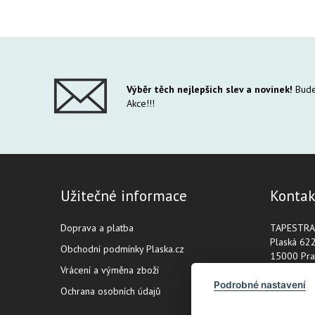
Výběr těch nejlepších slev a novinek!
Bude
Akce!!!
Užitečné informace
Kontak
Doprava a platba
TAPESTRA s
Plaská 62
Obchodní podmínky Plaska.cz
15000 Pra
Vrácení a výměna zboží
IČ: 02255
Podrobné nastavení
Ochrana osobních údajů
DIČ: CZ0