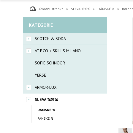
Úvodní stránka
SLEVA %%%
DÁMSKÉ %
halen
KATEGORIE
SCOTCH & SODA
AT.P.CO + SKILLS MILANO
SOFIE SCHNOOR
YERSE
ARMOR-LUX
SLEVA %%%
DÁMSKÉ %
PÁNSKÉ %