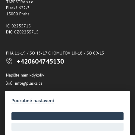
TAPESTRA s.r.o.
Plaská 622/3
15000 Praha
IČ: 02255715
DIČ: CZ02255715
PHA 11-19 / SO 13-17 CHOMUTOV 10-18 / SO 09-13
+420604745130
Napište nám kdykoliv!
info@plaska.cz
Podrobné nastavení
Copyright © Novy Web s.r.o. 2026