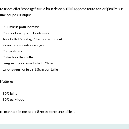
Le tricot effet “cordage” sur le haut de ce pull lui apporte toute son originalité sur
une coupe classique.
Pull marin pour homme
Col rond avec patte boutonnée
Tricot effet “cordage” haut de vêtement
Rayures contrastées rouges
Coupe droite
Collection Deauville
Longueur pour une taille L: 71cm
La longueur varie de 1.5cm par taille
Matières:
50% laine
50% acrylique
Le mannequin mesure 1.87m et porte une taille L.