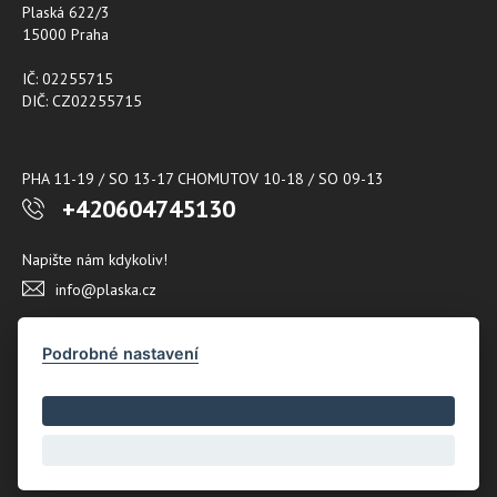
Plaská 622/3
15000 Praha
IČ: 02255715
DIČ: CZ02255715
PHA 11-19 / SO 13-17 CHOMUTOV 10-18 / SO 09-13
+420604745130
Napište nám kdykoliv!
info@plaska.cz
Podrobné nastavení
Copyright © Novy Web s.r.o. 2026