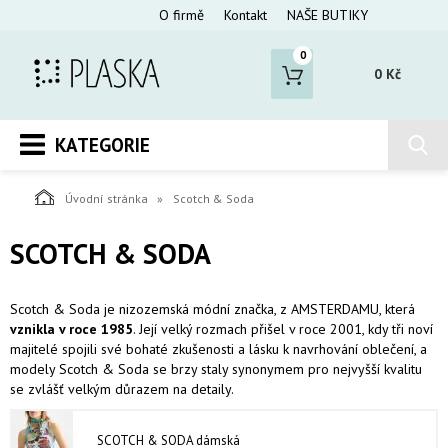
O firmě
Kontakt
NAŠE BUTIKY
0
0 Kč
KATEGORIE
Úvodní stránka
Scotch & Soda
SCOTCH & SODA
Scotch & Soda je nizozemská módní značka, z AMSTERDAMU, která
vznikla v roce 1985
. Její velký rozmach přišel v roce 2001, kdy tři noví
majitelé spojili své bohaté zkušenosti a lásku k navrhování oblečení, a
modely Scotch & Soda se brzy staly synonymem pro nejvyšší kvalitu
se zvlášť velkým důrazem na detaily.
SCOTCH & SODA dámská