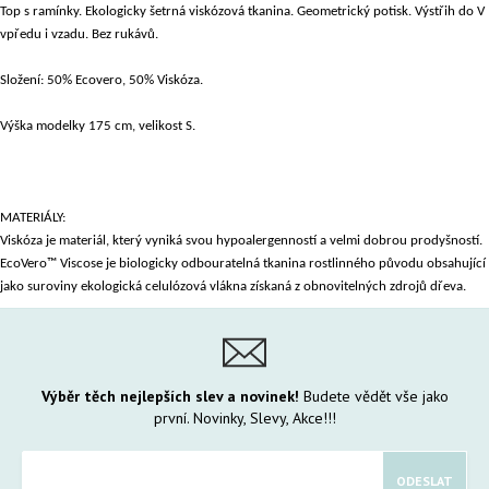
Top s ramínky. Ekologicky šetrná viskózová tkanina. Geometrický potisk. Výstřih do V
vpředu i vzadu. Bez rukávů.
Složení: 50% Ecovero, 50% Viskóza.
Výška modelky 175 cm, velikost S.
MATERIÁLY:
Viskóza je materiál, který vyniká svou hypoalergenností a velmi dobrou prodyšností.
EcoVero™ Viscose je biologicky odbouratelná tkanina rostlinného původu obsahující
jako suroviny ekologická celulózová vlákna získaná z obnovitelných zdrojů dřeva.
Výběr těch nejlepších slev a novinek!
Budete vědět vše jako
první. Novinky, Slevy, Akce!!!