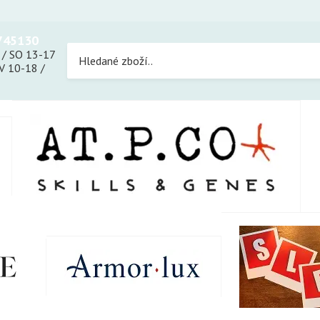
745130
 / SO 13-17
 10-18 /