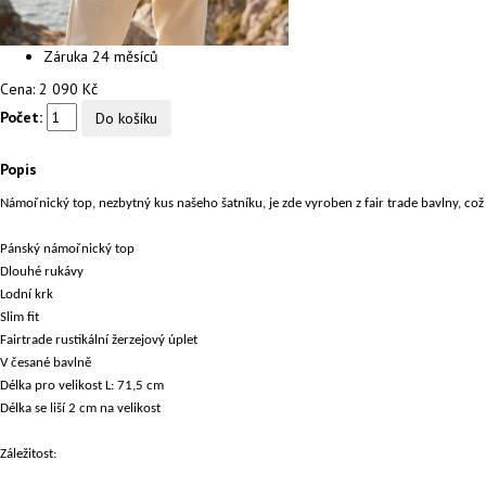
Záruka
24 měsíců
Cena:
2 090 Kč
Počet:
Popis
Námořnický top, nezbytný kus našeho šatníku, je zde vyroben z fair trade bavlny, což
Pánský námořnický top
Dlouhé rukávy
Lodní krk
Slim fit
Fairtrade rustikální žerzejový úplet
V česané bavlně
Délka pro velikost L: 71,5 cm
Délka se liší 2 cm na velikost
Záležitost: