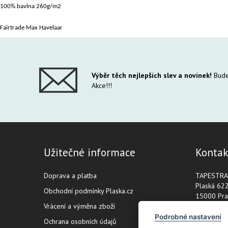
100% bavlna 260g/m2
Fairtrade Max Havelaar
Výběr těch nejlepších slev a novinek!
Bude
Akce!!!
Užitečné informace
Kontak
Doprava a platba
TAPESTRA s
Plaská 62
Obchodní podmínky Plaska.cz
15000 Pra
Vrácení a výměna zboží
IČ: 02255
Podrobné nastavení
Ochrana osobních údajů
DIČ: CZ0