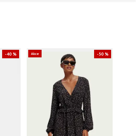
-40 %
Akce
-50 %