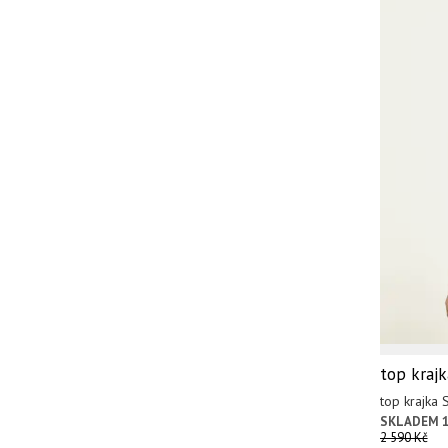
top kraj
top krajk
SKLADEM 1
2 590 Kč