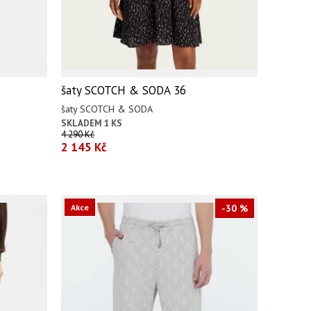
šaty SCOTCH & SODA 36
šaty SCOTCH & SODA
SKLADEM 1 KS
4 290 Kč
2 145 Kč
Akce
-30 %