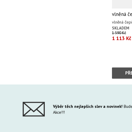
vlněná č
vlněná če
SKLADEM
1 590 Kč
1 113 Kč
PŘ
Výběr těch nejlepších slev a novinek!
Bude
Akce!!!