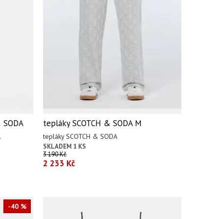
& SODA
tepláky SCOTCH & SODA M
A
tepláky SCOTCH & SODA
SKLADEM 1 KS
3 190 Kč
2 233 Kč
-40 %