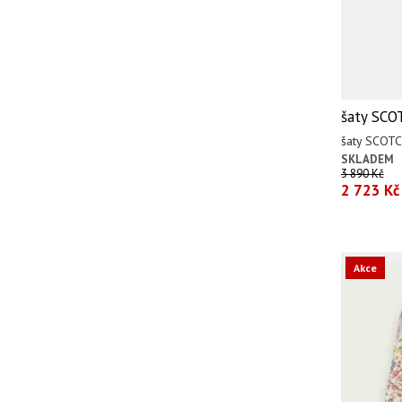
šaty SC
šaty SCOT
SKLADEM
3 890 Kč
2 723 Kč
Akce