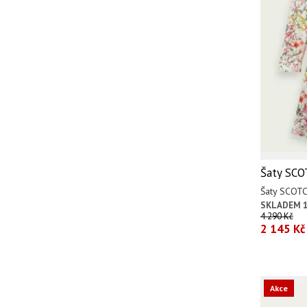
Šaty SC
Šaty SCOT
SKLADEM 1
4 290 Kč
2 145 Kč
Akce