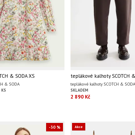
OTCH & SODA XS
teplákové kalhoty SCOTCH 
CH & SODA
teplákové kalhoty SCOTCH & SOD
 KS
SKLADEM
2 890 Kč
-30 %
Akce