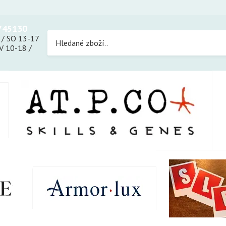
745130
 / SO 13-17
 10-18 /